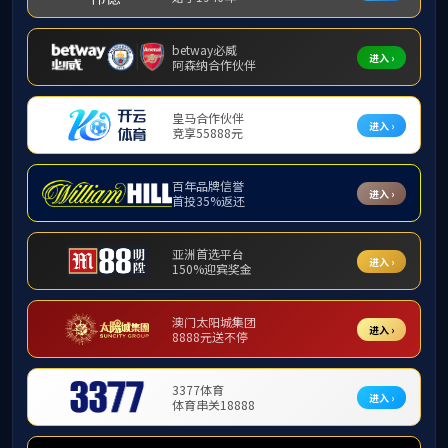
教学办公室
师资团队
中国语言文学系
宋
东方艺术系
艺术设计系
文化素质教学部
党政学工
学院办公室
教学办公室
研究生办公室