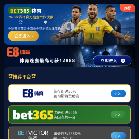
中国·永利集团(304am-VIP认证)唯一官网-
OfficialPlatform
首页
学院概况
师资团队
党务