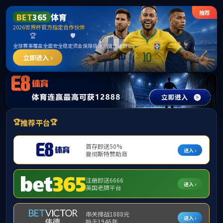
中国·永利集团(304am-VIP认证)唯一官网-
OfficialPlatform
首页
学院概况
师资团队
党务
（通讯员：于航 李唯一）2026
年
6
月
16
室为我院师生带来题为《比较文学与中国：
本科生共同参与了本次讲座。