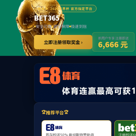
中国
首页
学院概况
师资团队
☛
https://mp.weixin.qq.com/s/EbhhyQgA4R9uhJtqEvwNPg