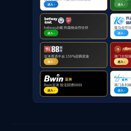
联系我们
地址：天津市卫津路
Tel:0086-22-2350