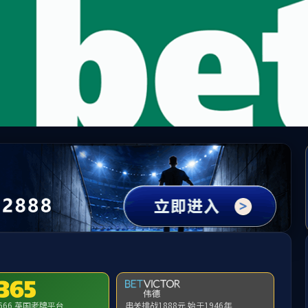
·永利集团(304am-VIP认证)唯一官网-OfficialPlatf
党务行政
学术研究
教育教学
招生信
反诈知识学习视频合集
发布者：wxy_gly
发布时间：2024-09-12